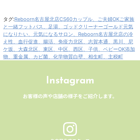
タグ:
Reboorn名古屋北店CS60
カップル、ご夫婦OK
ご家族
と一緒
フットバス、足湯、ゴッドクリーナーゴールド
元気
になりたい、元気になるサロン、Reboorn名古屋北店の
冷
え性、血行促進、腸活、免疫力
北区、志賀本通、黒川、尼
ケ坂、大森
北区、東区、中区、西区、
子供、ベビーOK
添加
物、重金属、カビ菌、化学物質
白壁、相生町、主税町
Instagram
お客様の声や店舗の様子をご紹介します。